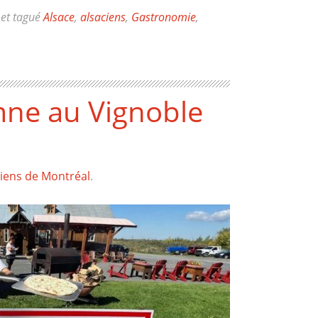
et tagué
Alsace
,
alsaciens
,
Gastronomie
,
mne au Vignoble
ciens de Montréal
.