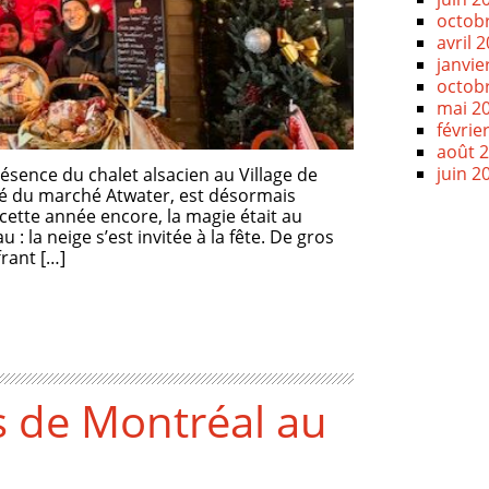
octob
avril 
janvie
octob
mai 2
févrie
août 
juin 2
ésence du chalet alsacien au Village de
ôté du marché Atwater, est désormais
 cette année encore, la magie était au
 : la neige s’est invitée à la fête. De gros
rant […]
s de Montréal au