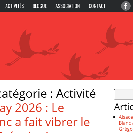
ACTIVITÉS
BLOGUE
ASSOCIATION
CONTACT
catégorie :
Activité
ay 2026 : Le
Arti
c a fait vibrer le
Alsace
Blanc 
Grégoi