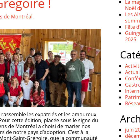
régoire !
La mag
Noël 
Les Al
ns de Montréal
.
somme
Fête 
Guingu
2025
Caté
Activi
Actual
Confé
Gastr
Intern
Patri
Résea
 rassemble les expatriés et les amoureux
Arch
Pour cette édition, placée sous le signe du
ciens de Montréal a choisi de marier nos
juin 2
rs de notre pays d’adoption. C’est à la
décem
u Mont-Saint-Grégoire, que la communauté