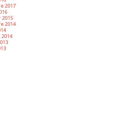
re 2017
2016
r 2015
re 2014
014
r 2014
2013
013