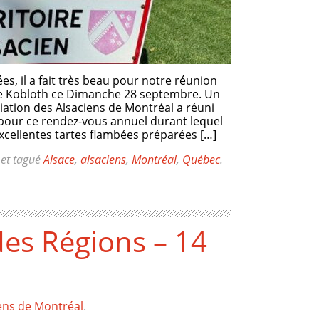
s, il a fait très beau pour notre réunion
ble Kobloth ce Dimanche 28 septembre. Un
iation des Alsaciens de Montréal a réuni
pour ce rendez-vous annuel durant lequel
xcellentes tartes flambées préparées […]
et tagué
Alsace
,
alsaciens
,
Montréal
,
Québec
.
es Régions – 14
ens de Montréal
.