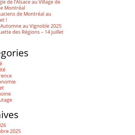
ie de l’Alsace au Village de
de Montréal
saciens de Montréal au
t !
d’Automne au Vignoble 2025
ette des Régions – 14 juillet
gories
té
ité
rence
onomie
et
moine
utage
ives
026
bre 2025