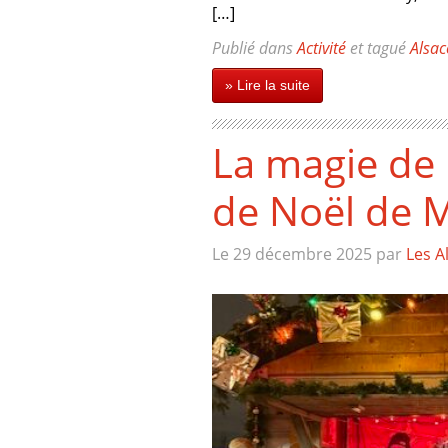
[…]
Publié dans
Activité
et tagué
Alsac
» Lire la suite
La magie de l
de Noël de 
Le 29 décembre 2025
par
Les A