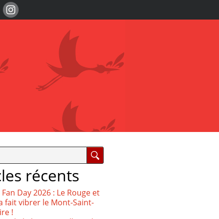
cles récents
 Fan Day 2026 : Le Rouge et
a fait vibrer le Mont-Saint-
re !