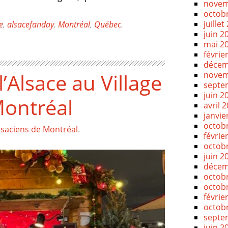
novem
octob
juillet
e
,
alsacefanday
,
Montréal
,
Québec
.
juin 2
mai 2
févrie
décem
’Alsace au Village
novem
septe
juin 2
Montréal
avril 
janvie
octob
lsaciens de Montréal
.
févrie
octob
juin 2
décem
octob
octob
févrie
octob
septe
juin 2