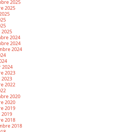
bre 2025
re 2025
 2025
025
025
r 2025
bre 2024
bre 2024
mbre 2024
024
2024
r 2024
re 2023
r 2023
re 2022
022
bre 2020
re 2020
re 2019
r 2019
re 2018
mbre 2018
018