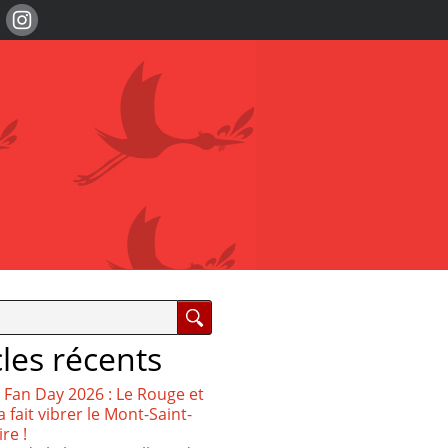
cles récents
 Fan Day 2026 : Le Rouge et
a fait vibrer le Mont-Saint-
re !