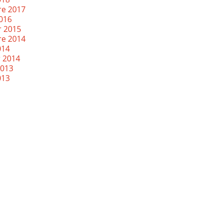
re 2017
2016
r 2015
re 2014
014
r 2014
2013
013