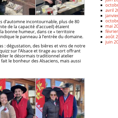
octob
avril 
janvie
octob
us d’automne incontournable, plus de 80
mai 2
mite de la capacité d’accueil) étaient
févrie
 la bonne humeur, dans ce « territoire
indique le panneau à l’entrée du domaine.
août 
juin 2
 : dégustation, des bières et vins de notre
 quizz sur l’Alsace et tirage au sort offrant
lier le désormais traditionnel atelier
fait le bonheur des Alsaciens, mais aussi