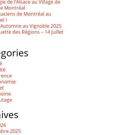
ie de l’Alsace au Village de
de Montréal
saciens de Montréal au
t !
d’Automne au Vignoble 2025
ette des Régions – 14 juillet
gories
té
ité
rence
onomie
et
moine
utage
ives
026
bre 2025