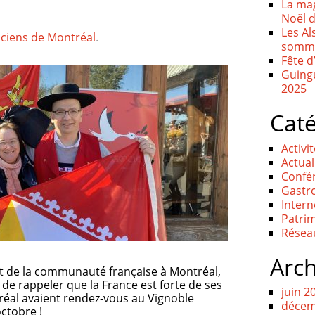
La mag
Noël 
Les Al
aciens de Montréal
.
somme
Fête 
Guingu
2025
Caté
Activi
Actual
Confé
Gastr
Intern
Patri
Résea
Arch
et de la communauté française à Montréal,
 de rappeler que la France est forte de ses
juin 2
réal avaient rendez-vous au Vignoble
décem
ctobre !