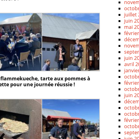
novem
octob
juillet
juin 2
mai 2
févrie
décem
novem
septe
juin 2
avril 
janvie
octob
e, flammekueche, tarte aux pommes à
févrie
cette pour une journée réussie !
octob
juin 2
décem
octob
octob
févrie
octob
septe
juin 2