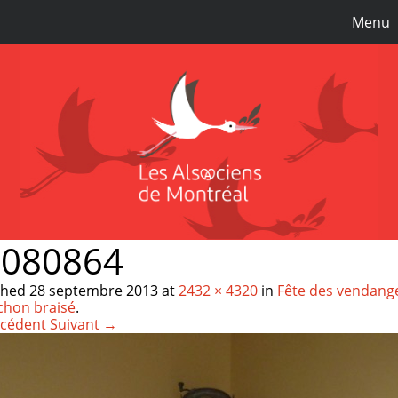
Menu
1080864
shed
28 septembre 2013
at
2432 × 4320
in
Fête des vendange
chon braisé
.
cédent
Suivant →