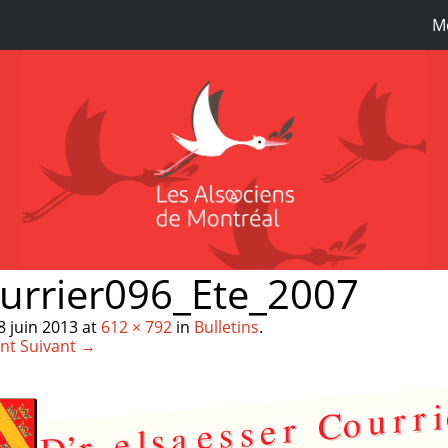
M
urrier096_Ete_2007
8 juin 2013
at
612 × 792
in
Bulletins
.
nt
Suivant →