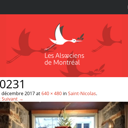
0231
1 décembre 2017
at
640 × 480
in
Saint-Nicolas
.
t
Suivant →