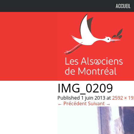
ACCUEIL
IMG_0209
Published
1 juin 2013
at
2592 × 19
← Précédent
Suivant →