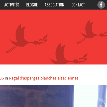
ACTIVITÉS
BLOGUE
ASSOCIATION
CONTACT
36
in
Régal d’asperges blanches alsaciennes
.