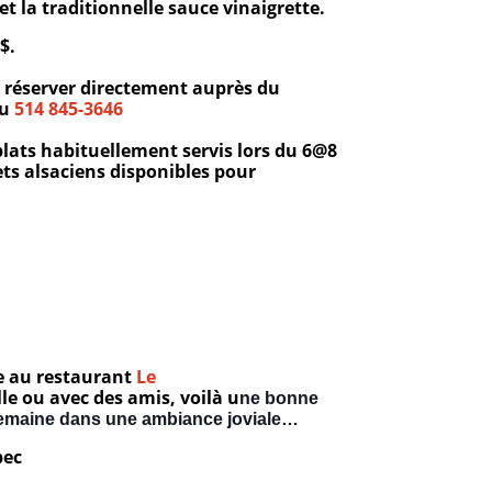
et la traditionnelle sauce
vinaigrette.
2$.
z réserver directement auprès du
au
514 845-3646
 plats habituellement servis lors du 6@8
ts alsaciens disponibles pour
re au restaurant
Le
lle ou avec des amis, voilà u
ne bonne
 semaine dans une ambiance joviale…
bec