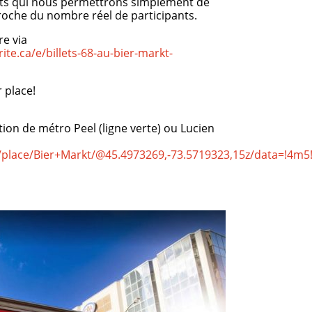
uits qui nous permettrons simplement de
proche du nombre réel de participants.
re via
ite.ca/e/billets-68-au-bier-markt-
 place!
ion de métro Peel (ligne verte) ou Lucien
place/Bier+Markt/@45.4973269,-73.5719323,15z/data=!4m