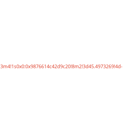
5!3m4!1s0x0:0x9876614c42d9c20!8m2!3d45.4973269!4d-