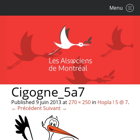
Menu
Cigogne_5a7
Published
9 juin 2013
at
270 × 250
in
Hopla ! 5 @ 7
.
← Précédent
Suivant →