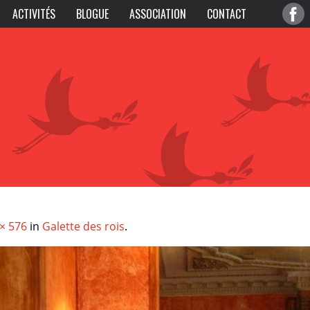
ACTIVITÉS
BLOGUE
ASSOCIATION
CONTACT
× 576
in
Galette des rois
.