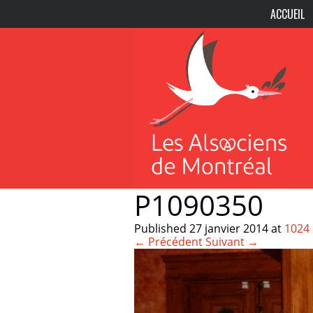
ACCUEIL
P1090350
Published
27 janvier 2014
at
1024 
← Précédent
Suivant →