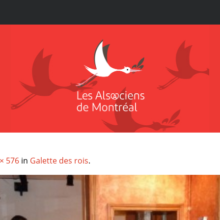
× 576
in
Galette des rois
.