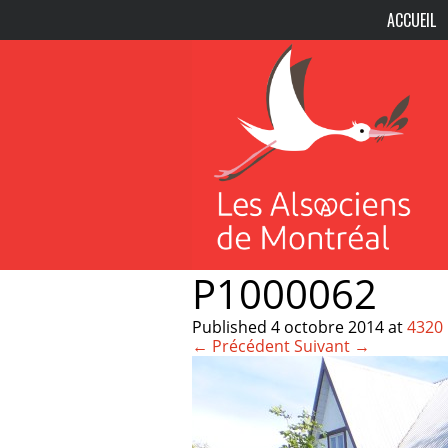
ACCUEIL
P1000062
Published
4 octobre 2014
at
4320 
← Précédent
Suivant →