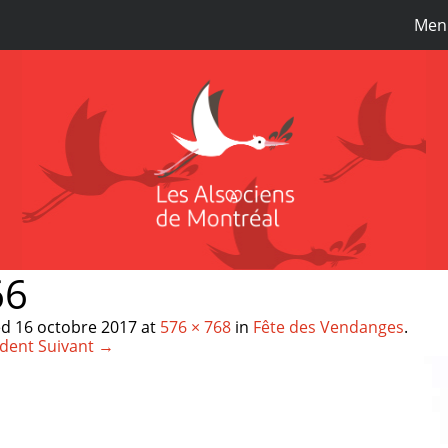
Men
66
ed
16 octobre 2017
at
576 × 768
in
Fête des Vendanges
.
dent
Suivant →