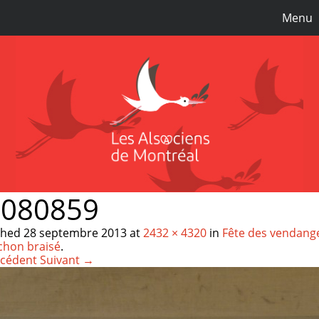
Menu
1080859
shed
28 septembre 2013
at
2432 × 4320
in
Fête des vendange
chon braisé
.
cédent
Suivant →