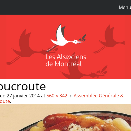
Men
oucroute
hed
27 janvier 2014
at
560 × 342
in
Assemblée Générale &
oute
.