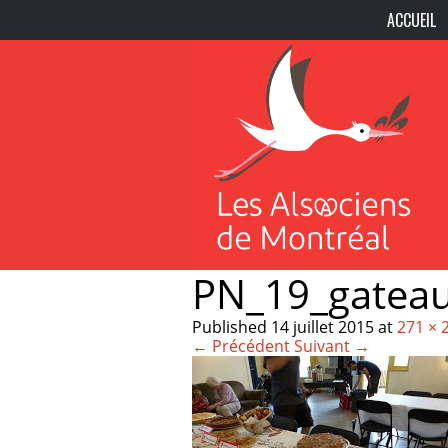
ACCUEIL
PN_19_gatea
Published
14 juillet 2015
at
271 × 
← Précédent
Suivant →