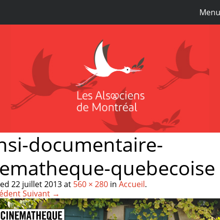
Men
nsi-documentaire-
nematheque-quebecoise
hed
22 juillet 2013
at
560 × 280
in
Accueil
.
édent
Suivant →