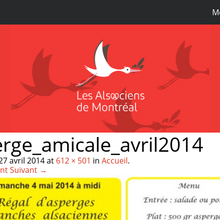
M
rge_amicale_avril2014
27 avril 2014
at
612 × 501
in
Accueil
.
nt
Suivant →