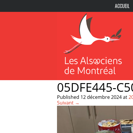
ACCUEIL
05DFE445-C5
Published
12 décembre 2024
at
2
Suivant →