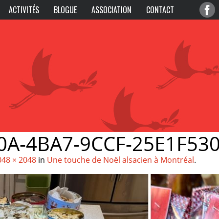
ACTIVITÉS
BLOGUE
ASSOCIATION
CONTACT
0A-4BA7-9CCF-25E1F53
048 × 2048
in
Une touche de Noël alsacien à Montréal
.