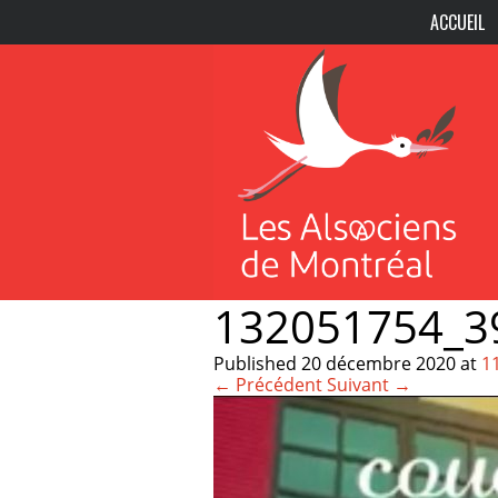
ACCUEIL
132051754_3
Published
20 décembre 2020
at
1
← Précédent
Suivant →