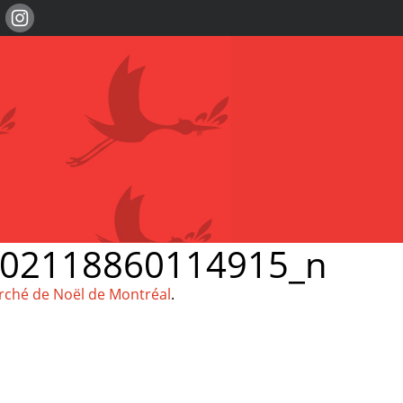
102118860114915_n
marché de Noël de Montréal
.