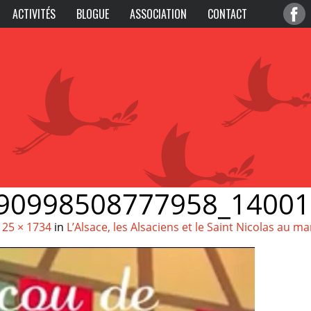
ACTIVITÉS
BLOGUE
ASSOCIATION
CONTACT
90998508777958_1400
125 × 1734
in
L’Alsace, les Alsaciens et le Saint Nicolas au 