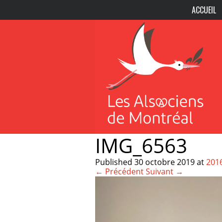
ACCUEIL
IMG_6563
Published
30 octobre 2019
at
201
← Précédent
Suivant →