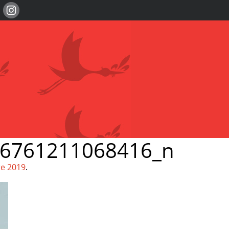
46761211068416_n
re 2019
.