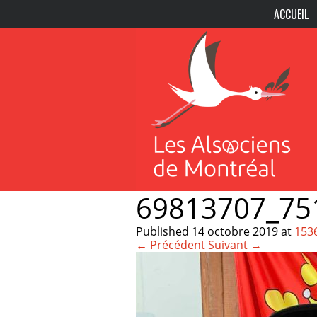
ACCUEIL
69813707_75
Published
14 octobre 2019
at
153
← Précédent
Suivant →