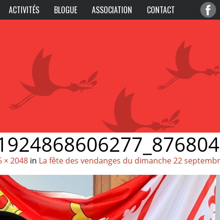
ACTIVITÉS
BLOGUE
ASSOCIATION
CONTACT
1924868606277_87680
6 × 2048
in
La fête des vendanges du dimanche 22 septemb